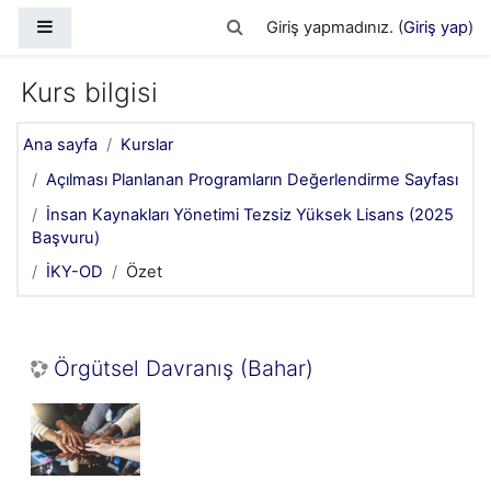
Ana içeriğe git
Yan panel
Arama girişini değiştir
Giriş yapmadınız. (
Giriş yap
)
Kurs bilgisi
Ana sayfa
Kurslar
Açılması Planlanan Programların Değerlendirme Sayfası
İnsan Kaynakları Yönetimi Tezsiz Yüksek Lisans (2025
Başvuru)
İKY-OD
Özet
Örgütsel Davranış (Bahar)