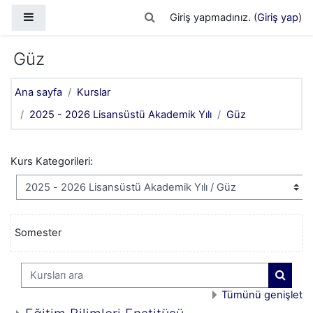
Ana içeriğe git
Yan panel
Arama girişini değiştir
Giriş yapmadınız. (
Giriş yap
)
Güz
Ana sayfa
Kurslar
2025 - 2026 Lisansüstü Akademik Yılı
Güz
Kurs Kategorileri:
Somester
Kursları ara
Kurslar
Tümünü genişlet